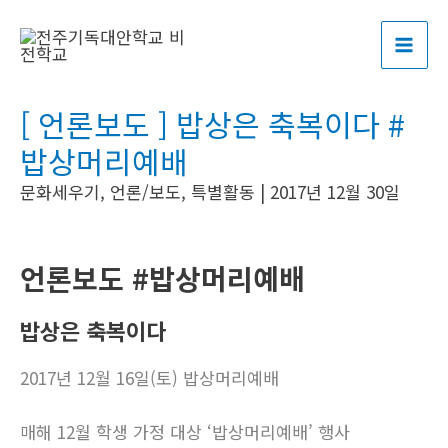
콘
포
MAI
텐
스
ME
츠
트
로
탐
[ 언론보도 ] 밥상은 축복이다 #
건
색
너
밥상머리예배
뛰
문화세우기
,
언론/보도
,
특별활동
|
2017년 12월 30일
기
언론보도 #밥상머리예배
밥상은 축복이다
2017년 12월 16일(토) 밥상머리예배
매해 12월 학생 가정 대상 ‘밥상머리예배’ 행사