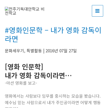
콘
포
MAI
텐
스
ME
츠
트
로
탐
#영화인문학 – 내가 영화 감독이
건
색
너
라면
뛰
기
문화세우기
,
특별활동
|
2016년 07월 27일
[영화 인문학]
내가 영화 감독이라면…
-마션 영화를 보고-
영화에서는 사람보다 임무를 중시하는 모습을 봤습니다.
예수님 믿는 사람으로서 내가 주인공이라면 어떻게 행동