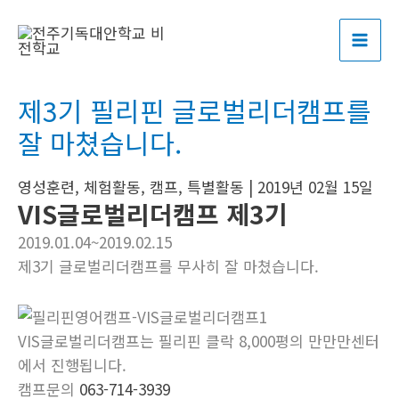
콘
포
MAI
텐
스
ME
츠
트
로
탐
제3기 필리핀 글로벌리더캠프를
건
색
너
잘 마쳤습니다.
뛰
기
영성훈련
,
체험활동
,
캠프
,
특별활동
|
2019년 02월 15일
VIS글로벌리더캠프 제3기
2019.01.04~2019.02.15
제3기 글로벌리더캠프를 무사히 잘 마쳤습니다.
VIS글로벌리더캠프는 필리핀 클락 8,000평의 만만만센터
에서 진행됩니다.
캠프문의
063-714-3939