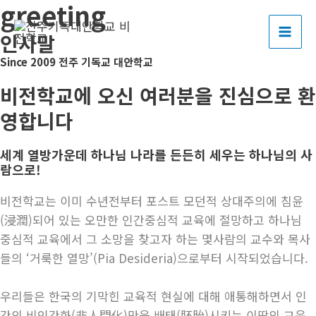
greeting
콘
MAI
텐
인사말
ME
츠
Since 2009 전주 기독교 대안학교
로
건
비전학교에 오신 여러분을 진심으로 환
너
영합니다
뛰
기
세계 열방가운데 하나님 나라를 든든히 세우는 하나님의 사
람으로!
비전학교는 이미 수년전부터 포스트 모던적 상대주의에 침윤
(浸潤)되어 있는 오만한 인간중심적 교육에 절망하고 하나님
중심적 교육에서 그 소망을 찾고자 하는 몇사람의 교수와 목사
들의 ‘거룩한 열망’(Pia Desideria)으로부터 시작되었습니다.
우리들은 한국의 기막힌 교육적 현실에 대해 애통해하면서 인
간의 비인간화(非人間化)만을 배태(胚胎)시키는 이땅의 교육