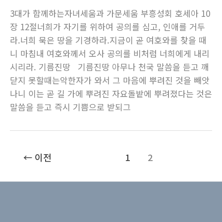
3대가 함께하는자녀세움과 가문세움 부흥성회 호세아 10
장 12절너희가 자기를 위하여 공의를 심고, 인애를 거두
라.너희 묵은 땅을 기경하라.지금이 곧 여호와를 찾을 때
니 마침내 여호와께서 오사 공의를 비처럼 너희에게 내리
시리라. 기름진땅 기름진땅 아무나 천국 말씀을 듣고 깨
닫지 못할때는악한자가 와서 그 마음에 뿌려진 것을 빼앗
나니 이는 곧 길 가에 뿌려진 자요돌밭에 뿌려졌다는 것은
말씀을 듣고 즉시 기쁨으로 받되그
←
이전
1
2