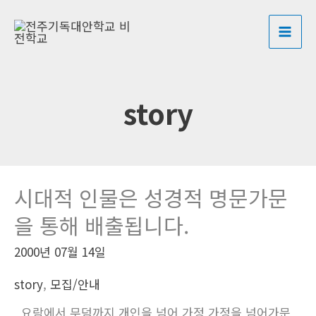
콘
포
MAI
텐
스
ME
츠
트
로
페
건
이
story
너
지
뛰
매
기
김
시대적 인물은 성경적 명문가문
을 통해 배출됩니다.
2000년 07월 14일
story
,
모집/안내
요람에서 무덤까지 개인을 넘어 가정 가정을 넘어가문