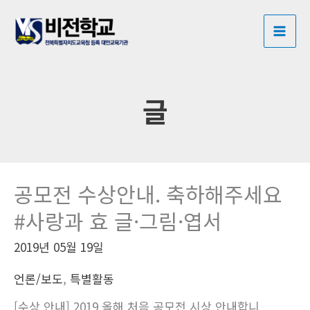
콘
MAI
텐
ME
츠
로
건
글
너
뛰
기
공모전 수상안내. 축하해주세요
#사랑과 효 글·그림·엽서
2019년 05월 19일
언론/보도
,
특별활동
[수상 안내] 2019 올해 처음 공모전 시상 안내합니