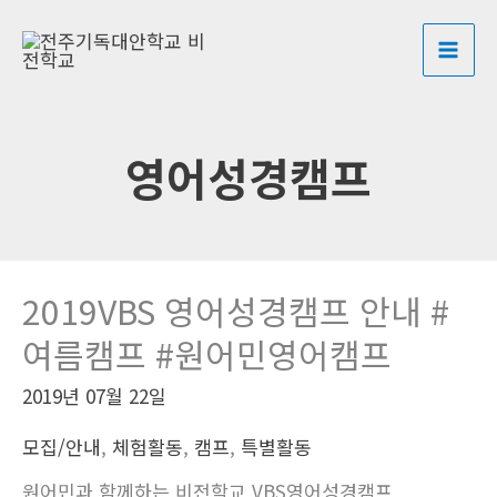
콘
MAI
텐
ME
츠
로
건
영어성경캠프
너
뛰
기
2019VBS 영어성경캠프 안내 #
여름캠프 #원어민영어캠프
2019년 07월 22일
모집/안내
,
체험활동
,
캠프
,
특별활동
원어민과 함께하는 비전학교 VBS영어성경캠프