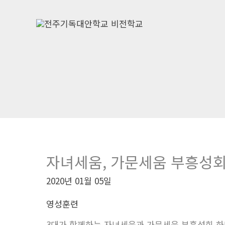
콘
텐
츠
로
건
너
뛰
기
자녀세움, 가문세움 부흥성회
2020년 01월 05일
영성훈련
3대가 함께하는 자녀세움과 가문세움 부흥성회 하