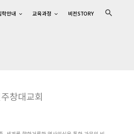
검
입학안내
교육과정
비전STORY
색
 전주창대교회
족, 세계를 향한거룩한 역사의식을 통한 가문의 비