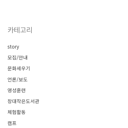
색
대
상
카테고리
story
모집/안내
문화세우기
언론/보도
영성훈련
창대작은도서관
체험활동
캠프