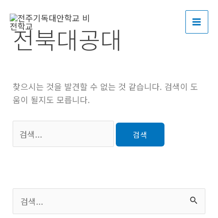
콘
검
MAI
텐
색
전북대공대
ME
츠
대
로
상
건
너
뛰
찾으시는 것을 발견할 수 없는 것 같습니다. 검색이 도
기
움이 될지도 모릅니다.
검