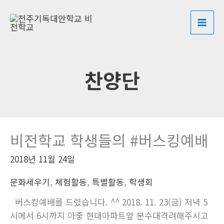
콘
MAI
텐
ME
츠
로
건
찬양단
너
뛰
기
비전학교 학생들의 #버스킹예배
2018년 11월 24일
문화세우기
,
체험활동
,
특별활동
,
학생회
버스킹예배를 드렸습니다. ^^ 2018. 11. 23(금) 저녁 5
시에서 6시까지 아중 현대아파트앞 분수대격려해주시고