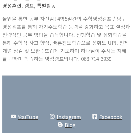
영성훈련
,
캠프
,
특별활동
몰입을 통한 공부 자신감! 4박5일간의 수학영성캠프 / 탐구
영성캠프를 통해 자기주도학습 능력을 강화하고 목표 설정과
전략적인 공부 방법을 습득합니다. 선행학습 및 심화학습을
통해 수학적 사고 향상, 빠른진도학습으로 성취도 UP!, 전체
개념 점검 및 보완 : 뜨겁게 기도하며 하나님이 주시는 지혜
를 구하며 학습하는 영성캠프입니다! 063-714-3939
YouTube
Instagram
Facebook
Blog