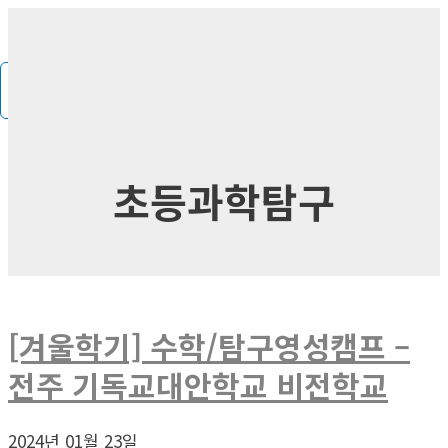
콘
MAIN
MENU
텐
츠
로
건
너
뛰
초등과학탐구
기
[겨울학기] 수학/탐구영성캠프 –
전주 기독교대안학교 비전학교
2024년 01월 23일