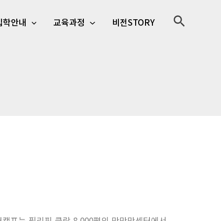
검
입학안내
교육과정
비전STORY
색
벌리더캠프는 필리핀 클락 8,000평의 만만만센터에서