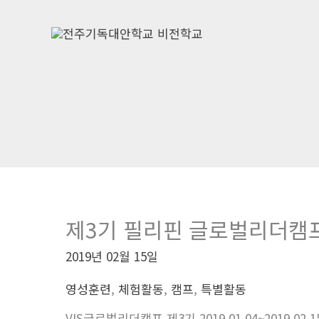
콘
텐
츠
로
건
너
뛰
기
제3기 필리핀 글로벌리더캠프
2019년 02월 15일
영성훈련
,
체험활동
,
캠프
,
특별활동
VIS글로벌리더캠프 제3기 2019.01.04~201