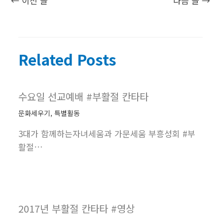
←
이전 글
다음 글
→
Related Posts
수요일 선교예배 #부활절 칸타타
문화세우기
,
특별활동
3대가 함께하는자녀세움과 가문세움 부흥성회 #부
활절…
2017년 부활절 칸타타 #영상