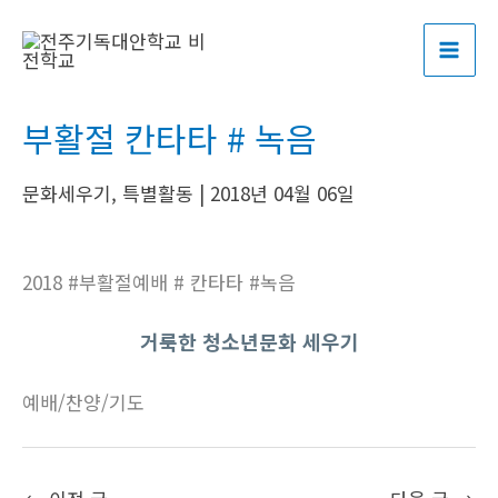
콘
포
MAI
텐
스
ME
츠
트
로
탐
부활절 칸타타 # 녹음
건
색
너
문화세우기
,
특별활동
|
2018년 04월 06일
뛰
기
2018 #부활절예배 # 칸타타 #녹음
거룩한 청소년문화 세우기
예배/찬양/기도