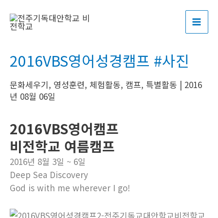
콘
포
MAI
텐
스
ME
츠
트
로
탐
2016VBS영어성경캠프 #사진
건
색
너
문화세우기
,
영성훈련
,
체험활동
,
캠프
,
특별활동
|
2016
뛰
년 08월 06일
기
2016VBS영어캠프
비전학교 여름캠프
2016년 8월 3일 ~ 6일
Deep Sea Discovery
God is with me wherever I go!