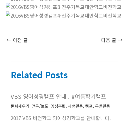
←
이전 글
다음 글
→
Related Posts
VBS 영어성경캠프 안내 . #여름학기캠프
문화세우기
,
언론/보도
,
영성훈련
,
체험활동
,
캠프
,
특별활동
2017 VBS 비전학교 영어성경학교를 안내합니다.…