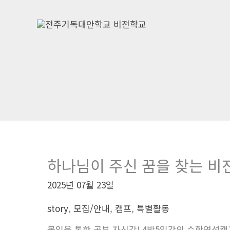
콘
포
텐
스
츠
트
로
페
건
이
너
지
뛰
매
기
김
하나님이 주신 꿈을 찾는 비전캠
2025년 07월 23일
story
,
모집/안내
,
캠프
,
특별활동
몰입을 통한 공부 자신감! 4박5일간의 수학영성