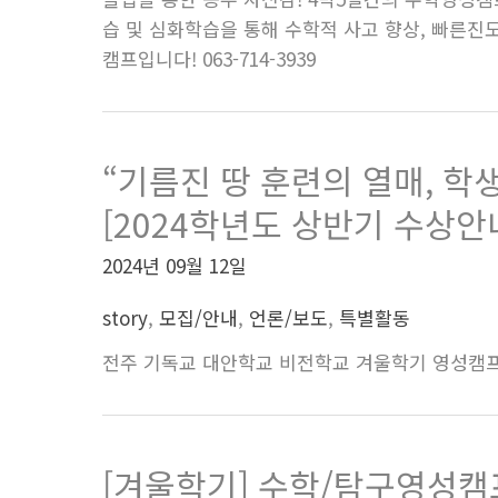
습 및 심화학습을 통해 수학적 사고 향상, 빠른진도
캠프입니다! 063-714-3939
“기름진 땅 훈련의 열매, 
[2024학년도 상반기 수상안
2024년 09월 12일
story
,
모집/안내
,
언론/보도
,
특별활동
전주 기독교 대안학교 비전학교 겨울학기 영성캠프 
[겨울학기] 수학/탐구영성캠