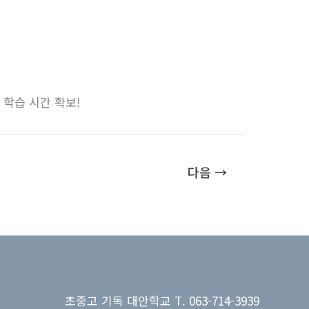
적 학습 시간 확보!
다음
→
초중고 기독 대안학교 T. 063-714-3939