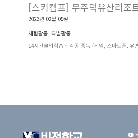
[스키캠프] 무주덕유산리조
2023년 02월 09일
체험활동
,
특별활동
14시간몰입학습 – 각종 중독 (게임, 스마트폰, 유흥,