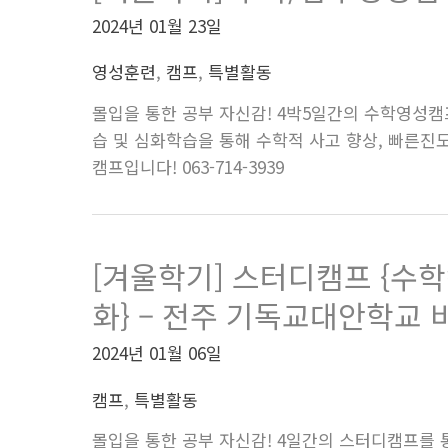
2024년 01월 23일
영성훈련
,
캠프
,
특별활동
몰입을 통한 공부 자신감! 4박5일간의 수학영성
습 및 심화학습을 통해 수학적 사고 향상, 빠른진도
캠프입니다! 063-714-3939
[겨울학기] 스터디캠프 {수학캠
화} – 전주 기독교대안학교
2024년 01월 06일
캠프
,
특별활동
몰입을 통한 공부 자신감! 4일간의 스터디캠프를