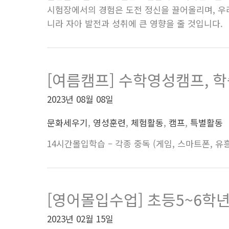
시험장에서의 경험은 도전 정신을 끌어올리며, 우
니라 자아 발전과 성취에 큰 영향을 줄 것입니다.
[여름캠프] 수학영성캠프, 
2023년 08월 08일
문화세우기
,
영성훈련
,
체험활동
,
캠프
,
특별활동
14시간몰입학습 – 각종 중독 (게임, 스마트폰, 유흥,
[영어몰입수업] 초등5~6학년
2023년 02월 15일