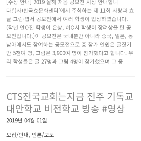
[수상 안내] 2019 올해 처음 공모전 시상 안내합니
다!‘(사)한국효문화센터’에서 주최하는 제 11회 사랑과 효
글·그림·엽서 공모전에서 여러 학생이 입상하였습니다.
(작년 안O진 학생이 은상, 허O서 학생이 장려상을 탄 공
모전입니다.)이 공모전은 국내뿐만 아니라 중국, 일본, 동
남아에서도 참여하는 공모전으로 총 참가 인원은 글짓기
만 5천여 명, 그림은 3,900여 명이 참가했다고 합니다. 우
리 학생들은 글 27명과 그림 4명이 참가했으며 그 중
CTS전국교회는지금 전주 기독교
대안학교 비전학교 방송 #영상
2019년 04월 01일
모집/안내
,
언론/보도