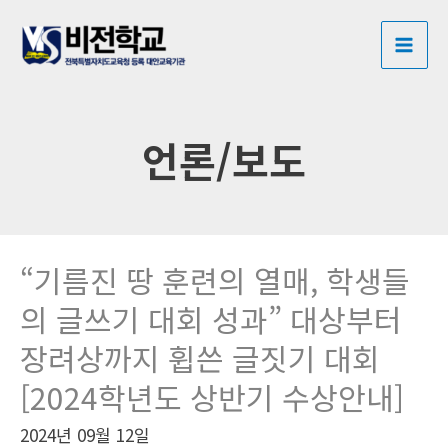
콘
포
MAI
텐
스
ME
츠
트
로
페
건
이
언론/보도
너
지
뛰
매
기
김
“기름진 땅 훈련의 열매, 학생들
의 글쓰기 대회 성과” 대상부터
장려상까지 휩쓴 글짓기 대회
[2024학년도 상반기 수상안내]
2024년 09월 12일