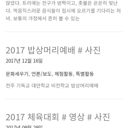
앉았다. 트리에는 전구가 반짝이고, 촛불은 은은히 빛난
다. 먹음직스러운 음식들이 접시에 오르기를 기다리는 저
녁. 보통의 가정에서 흔히 볼 수 있는
2017 밥상머리예배 # 사진
2017년 12월 16일
문화세우기
,
언론/보도
,
체험활동
,
특별활동
전주 기독교 대안학교 비전학교 밥상머리예배
2017 체육대회 # 영상 # 사진
2017년 09월 29일